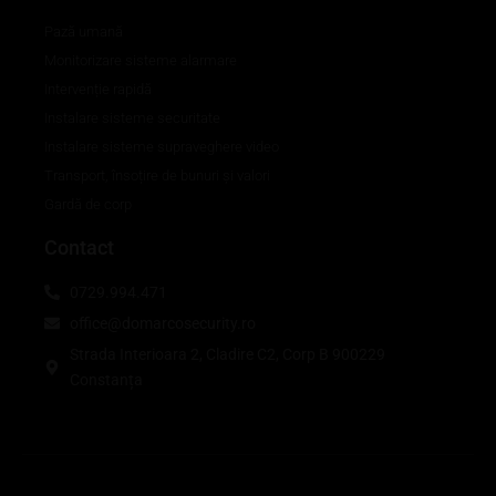
Pază umană
Monitorizare sisteme alarmare
Intervenție rapidă
Instalare sisteme securitate
Instalare sisteme supraveghere video
Transport, însoțire de bunuri și valori
Gardă de corp
Contact
0729.994.471
office@domarcosecurity.ro
Strada Interioara 2, Cladire C2, Corp B 900229
Constanța