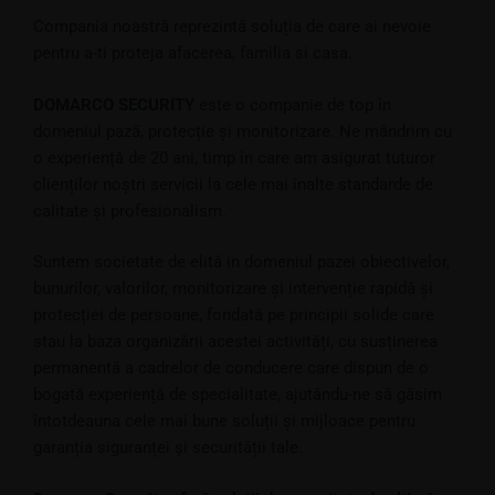
Compania noastră reprezintă soluția de care ai nevoie
pentru a-ti proteja afacerea, familia si casa.
DOMARCO SECURITY
este o companie de top în
domeniul pază, protecție și monitorizare. Ne mândrim cu
o experiență de 20 ani, timp în care am asigurat tuturor
clienților noștri servicii la cele mai înalte standarde de
calitate și profesionalism.
Suntem societate de elită in domeniul pazei obiectivelor,
bunurilor, valorilor, monitorizare și intervenție rapidă și
protecției de persoane, fondată pe principii solide care
stau la baza organizării acestei activități, cu susținerea
permanentă a cadrelor de conducere care dispun de o
bogată experiență de specialitate, ajutându-ne să găsim
întotdeauna cele mai bune soluții și mijloace pentru
garanția siguranței și securității tale.