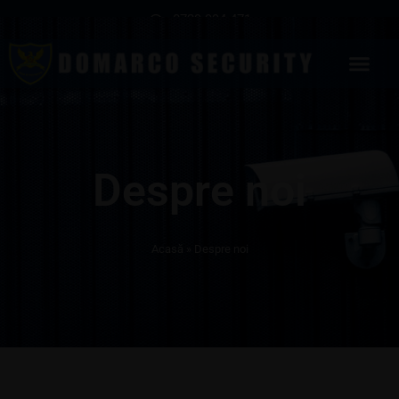
0729.994.471
Despre noi
Acasă
»
Despre noi